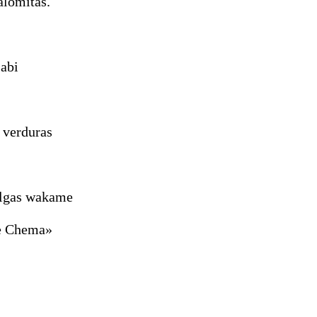
alomitas.
sabi
e verduras
 algas wakame
de Chema»