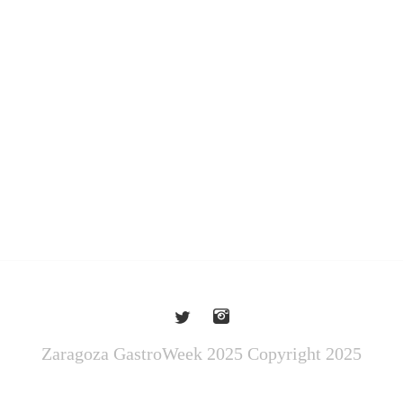
Zaragoza GastroWeek 2025 Copyright 2025