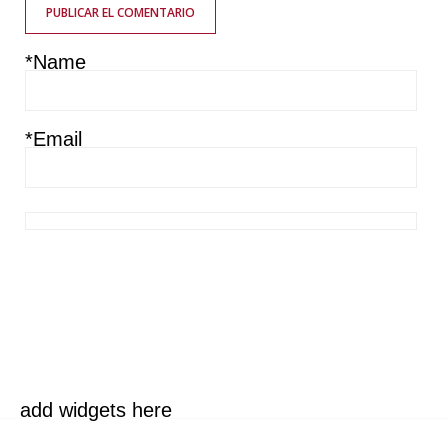
PUBLICAR EL COMENTARIO
*Name
*Email
Guarda mi nombre, correo electrónico y web en este navegador
para la próxima vez que comente.
add widgets here