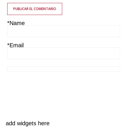
PUBLICAR EL COMENTARIO
*Name
*Email
Guarda mi nombre, correo electrónico y web en este navegador
para la próxima vez que comente.
add widgets here