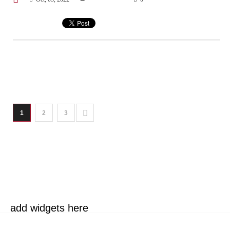
1
2
3
add widgets here